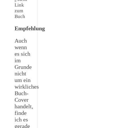
Link
zum
Buch
Empfehlung
Auch
wenn
es sich
im
Grunde
nicht
um ein
wirkliches
Buch-
Cover
handelt,
finde
ich es
gerade