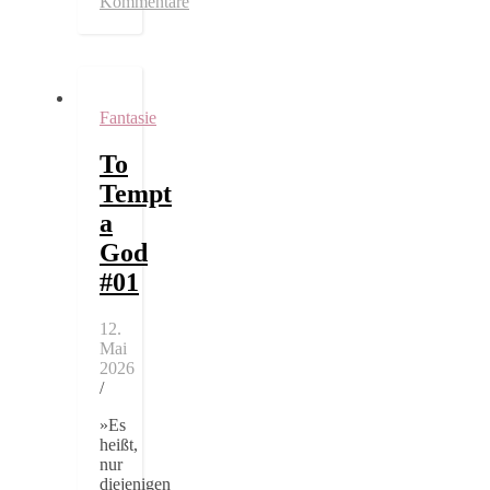
Kommentare
Fantasie
To
Tempt
a
God
#01
12.
Mai
2026
/
»Es
heißt,
nur
diejenigen