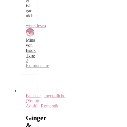
er
ist
gar
nicht…
weiterlesen
Mina
von
Book
Type
2
Kommentare
Fantasie
,
Jugendliche
(Young
Adult)
,
Romantik
Ginger
&