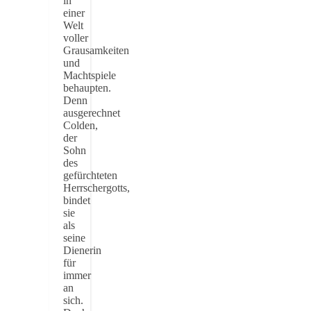
in
einer
Welt
voller
Grausamkeiten
und
Machtspiele
behaupten.
Denn
ausgerechnet
Colden,
der
Sohn
des
gefürchteten
Herrschergotts,
bindet
sie
als
seine
Dienerin
für
immer
an
sich.