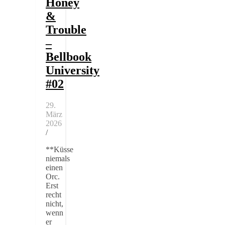
Honey
&
Trouble
–
Bellbook
University
#02
29.
März
2026
/
**Küsse
niemals
einen
Orc.
Erst
recht
nicht,
wenn
er