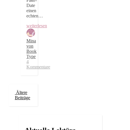
Fake-
Date
einen
echten…
weiterlesen
Mina
von
Book
Type
4
Kommentare
Ältere
Beiträge