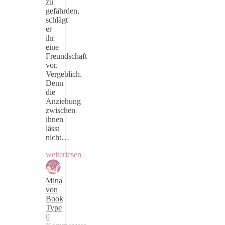
zu
gefährden,
schlägt
er
ihr
eine
Freundschaft
vor.
Vergeblich.
Denn
die
Anziehung
zwischen
ihnen
lässt
nicht…
weiterlesen
Mina
von
Book
Type
0