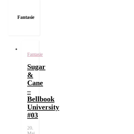
Fantasie
Fantasie
Sugar
&
Cane
–
Bellbook
University
#03
20.
Mai