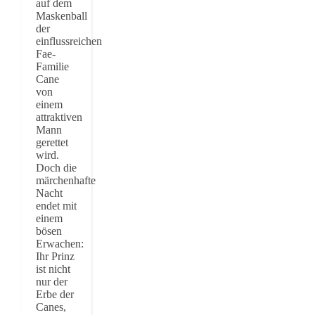
auf dem
Maskenball
der
einflussreichen
Fae-
Familie
Cane
von
einem
attraktiven
Mann
gerettet
wird.
Doch die
märchenhafte
Nacht
endet mit
einem
bösen
Erwachen:
Ihr Prinz
ist nicht
nur der
Erbe der
Canes,