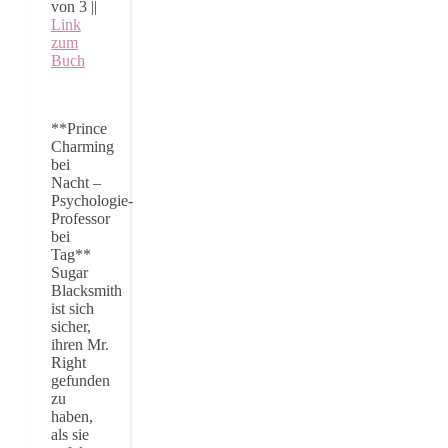
von 3 ||
Link
zum
Buch
**Prince
Charming
bei
Nacht –
Psychologie-
Professor
bei
Tag**
Sugar
Blacksmith
ist sich
sicher,
ihren Mr.
Right
gefunden
zu
haben,
als sie