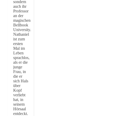
sondern
auch ihr
Professor
an der
magischen
Bellbook
University.
Nathaniel
ist zum
ersten
Mal im
Leben
sprachlos,
als er die
junge
Frau, in
die er
sich Hals
über
Kopf
verliebt
hat, in
seinem
Hörsaal
entdeckt.