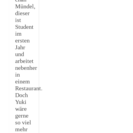
Mündel,
dieser
ist
Student
im
ersten
Jahr
und
arbeitet
nebenher
in
einem
Restaurant.
Doch
Yuki
wäre
gerne
so viel
mehr