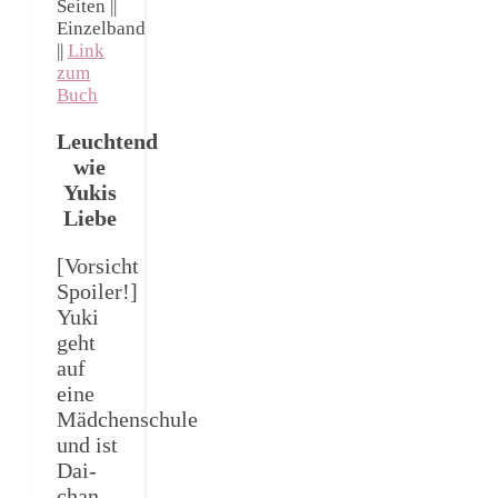
Seiten ||
Einzelband
||
Link
zum
Buch
Leuchtend
wie
Yukis
Liebe
[Vorsicht
Spoiler!]
Yuki
geht
auf
eine
Mädchenschule
und ist
Dai-
chan